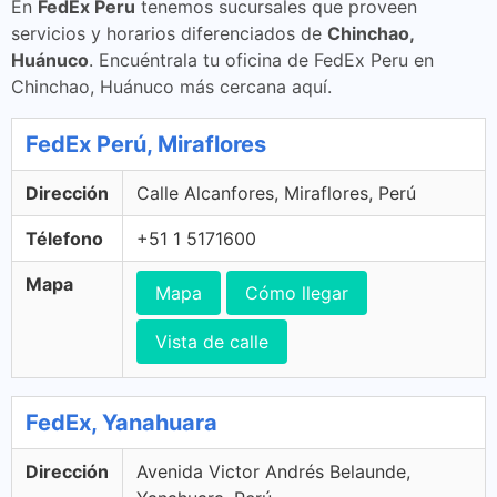
En
FedEx Peru
tenemos sucursales que proveen
servicios y horarios diferenciados de
Chinchao,
Huánuco
. Encuéntrala tu oficina de FedEx Peru en
Chinchao, Huánuco más cercana aquí.
FedEx Perú, Miraflores
Dirección
Calle Alcanfores, Miraflores, Perú
Télefono
+51 1 5171600
Mapa
Mapa
Cómo llegar
Vista de calle
FedEx, Yanahuara
Dirección
Avenida Victor Andrés Belaunde,