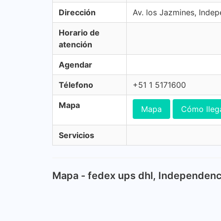
Dirección
Av. los Jazmines, Indep
Horario de
atención
Agendar
Télefono
+51 1 5171600
Mapa
Mapa
Cómo lleg
Servicios
Mapa - fedex ups dhl, Independenc