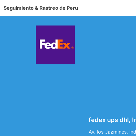
Seguimiento & Rastreo de Peru
fedex ups dhl, 
Av. los Jazmines, In