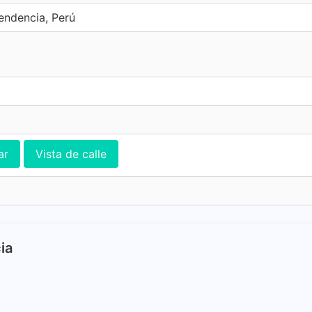
endencia, Perú
ar
Vista de calle
ia