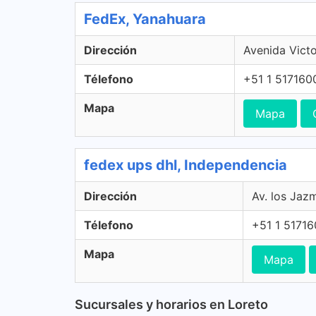
FedEx, Yanahuara
Dirección
Avenida Vict
Télefono
+51 1 517160
Mapa
Mapa
fedex ups dhl, Independencia
Dirección
Av. los Jaz
Télefono
+51 1 5171
Mapa
Mapa
Sucursales y horarios en Loreto