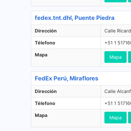
fedex.tnt.dhl, Puente Piedra
Dirección
Calle Ricar
Télefono
+51 1 5171
Mapa
Mapa
FedEx Perú, Miraflores
Dirección
Calle Alcanf
Télefono
+51 1 5171
Mapa
Mapa