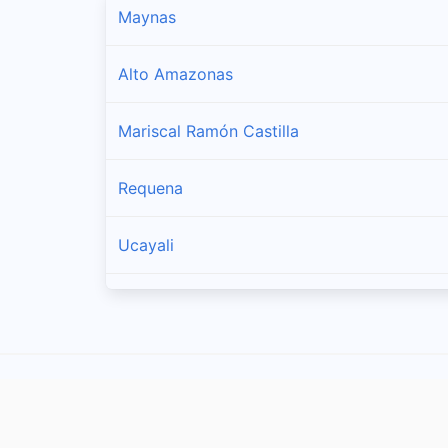
Maynas
Alto Amazonas
Mariscal Ramón Castilla
Requena
Ucayali
Datem Del Marañón
Putumayo