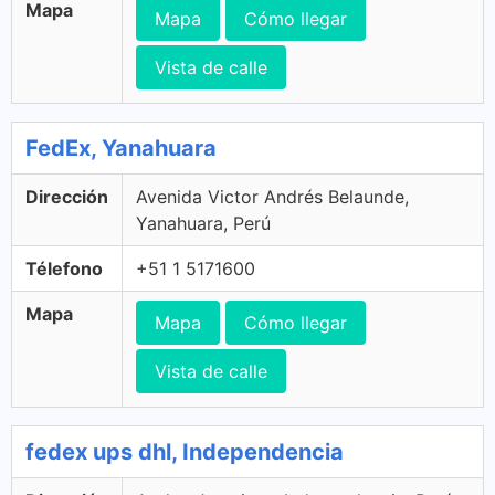
Mapa
Mapa
Cómo llegar
Vista de calle
FedEx, Yanahuara
Dirección
Avenida Victor Andrés Belaunde,
Yanahuara, Perú
Télefono
+51 1 5171600
Mapa
Mapa
Cómo llegar
Vista de calle
fedex ups dhl, Independencia