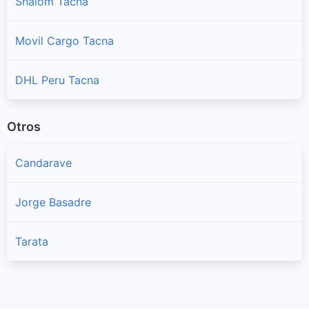
Shalom Tacna
Sama
Sucursales y horarios FedEx Peru en Sama
Movil Cargo Tacna
Tacna
DHL Peru Tacna
Sucursales y horarios FedEx Peru en Tacna
Otros
Candarave
Jorge Basadre
Tarata