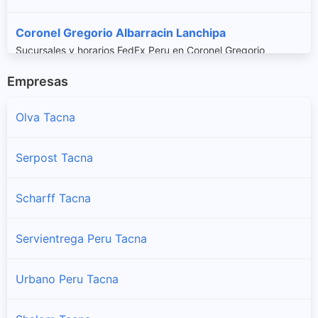
Coronel Gregorio Albarracin Lanchipa
Sucursales y horarios FedEx Peru en Coronel Gregorio
Albarracin Lanchipa
Empresas
Inclan
Olva Tacna
Sucursales y horarios FedEx Peru en Inclan
Serpost Tacna
Pachia
Sucursales y horarios FedEx Peru en Pachia
Scharff Tacna
Palca
Servientrega Peru Tacna
Sucursales y horarios FedEx Peru en Palca
Urbano Peru Tacna
Pocollay
Sucursales y horarios FedEx Peru en Pocollay