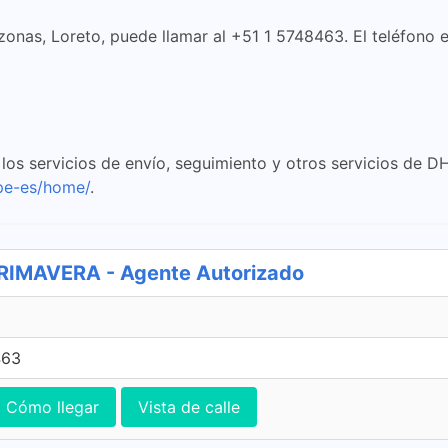
onas, Loreto, puede llamar al +51 1 5748463. El teléfono es
os servicios de envío, seguimiento y otros servicios de DHL
pe-es/home/
.
IMAVERA - Agente Autorizado
463
Cómo llegar
Vista de calle