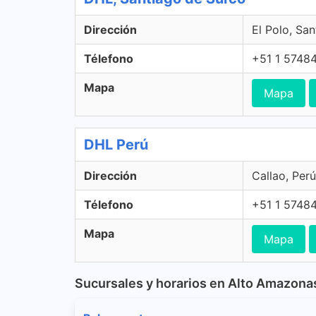
Dirección
El Polo, Sa
Télefono
+51 1 5748
Mapa
Mapa
DHL Perú
Dirección
Callao, Perú
Télefono
+51 1 5748
Mapa
Mapa
Sucursales y horarios en Alto Amazona