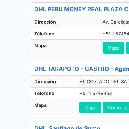
DHL PERU MONEY REAL PLAZA C. 
Dirección
Av. Garcilas
Télefono
+51 1 5748
Mapa
Mapa
DHL TARAPOTO - CASTRO - Agente
Dirección
AL COSTADO DEL SAT D
Télefono
+51 1 5748463
Mapa
Mapa
Cómo lle
DHL, Santiago de Surco