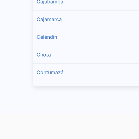
Cajabamba
Cajamarca
Celendín
Chota
Contumazá
Cutervo
Hualgayoc
Jaén