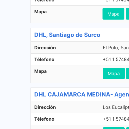
Mapa
Mapa
DHL, Santiago de Surco
Dirección
El Polo, Sa
Télefono
+51 1 5748
Mapa
Mapa
DHL CAJAMARCA MEDINA- Agente
Dirección
Los Eucalip
Télefono
+51 1 5748