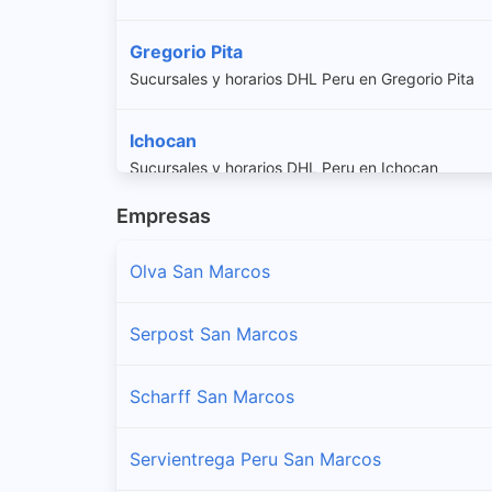
Gregorio Pita
Sucursales y horarios DHL Peru en Gregorio Pita
Ichocan
Sucursales y horarios DHL Peru en Ichocan
Empresas
Jose Manuel Quiroz
Sucursales y horarios DHL Peru en Jose Manuel Q
Olva San Marcos
Jose Sabogal
Serpost San Marcos
Sucursales y horarios DHL Peru en Jose Sabogal
Scharff San Marcos
Pedro Galvez
Sucursales y horarios DHL Peru en Pedro Galvez
Servientrega Peru San Marcos