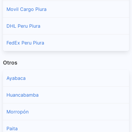
Movil Cargo Piura
Tambo Grande
Sucursales y horarios Scharff en Tambo Grande
DHL Peru Piura
Veintiseis De Octubre
Sucursales y horarios Scharff en Veintiseis De Octubre
FedEx Peru Piura
Otros
Ayabaca
Huancabamba
Morropón
Paita