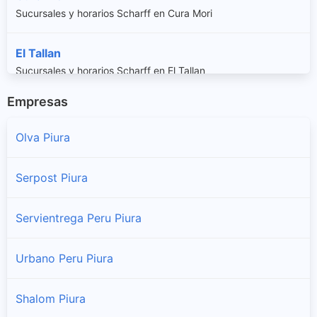
Sucursales y horarios Scharff en Cura Mori
El Tallan
Sucursales y horarios Scharff en El Tallan
Empresas
La Arena
Sucursales y horarios Scharff en La Arena
Olva Piura
La Union
Serpost Piura
Sucursales y horarios Scharff en La Union
Servientrega Peru Piura
Las Lomas
Sucursales y horarios Scharff en Las Lomas
Urbano Peru Piura
Piura
Shalom Piura
Sucursales y horarios Scharff en Piura