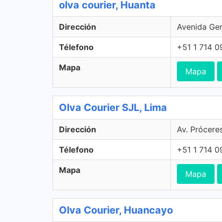
olva courier, Huanta
Dirección
Avenida Ger
Télefono
+51 1 714 
Mapa
Mapa
Olva Courier SJL, Lima
Dirección
Av. Prócere
Télefono
+51 1 714 
Mapa
Mapa
Olva Courier, Huancayo