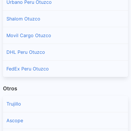
Urbano Peru Otuzco
Salpo
Shalom Otuzco
Sucursales y horarios Olva en Salpo
Movil Cargo Otuzco
Sinsicap
Sucursales y horarios Olva en Sinsicap
DHL Peru Otuzco
Usquil
Sucursales y horarios Olva en Usquil
FedEx Peru Otuzco
Otros
Trujillo
Ascope