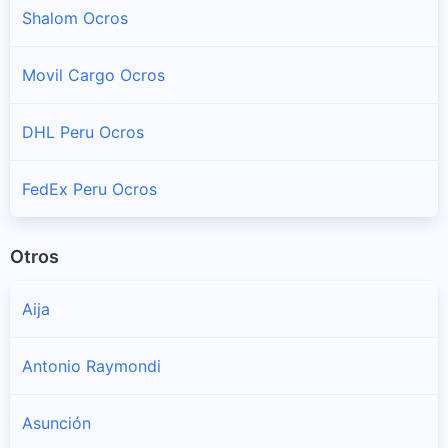
Shalom Ocros
Sucursales y horarios Olva en San Cristobal De Rajan
Movil Cargo Ocros
San Pedro
Sucursales y horarios Olva en San Pedro
DHL Peru Ocros
Santiago De Chilcas
Sucursales y horarios Olva en Santiago De Chilcas
FedEx Peru Ocros
Otros
Aija
Antonio Raymondi
Asunción