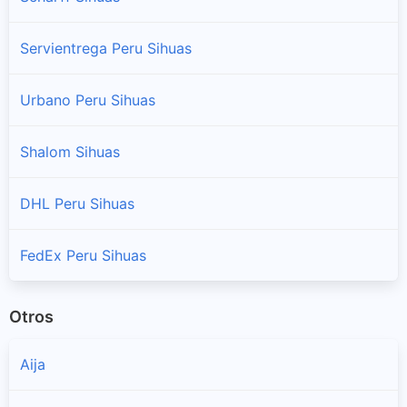
Ragash
Sucursales y horarios Movil Cargo en Ragash
Servientrega Peru Sihuas
San Juan
Urbano Peru Sihuas
Sucursales y horarios Movil Cargo en San Juan
Shalom Sihuas
Sicsibamba
Sucursales y horarios Movil Cargo en Sicsibamba
DHL Peru Sihuas
Sihuas
Sucursales y horarios Movil Cargo en Sihuas
FedEx Peru Sihuas
Otros
Aija