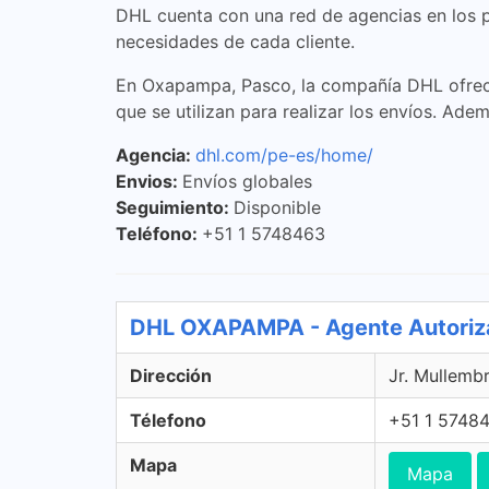
DHL cuenta con una red de agencias en los p
necesidades de cada cliente.
En Oxapampa, Pasco, la compañía DHL ofrece s
que se utilizan para realizar los envíos. Ade
Agencia:
dhl.com/pe-es/home/
Envios:
Envíos globales
Seguimiento:
Disponible
Teléfono:
+51 1 5748463
DHL OXAPAMPA - Agente Autori
Dirección
Jr. Mullemb
Télefono
+51 1 5748
Mapa
Mapa