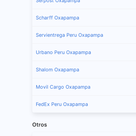
Serpost Oxapampa
Sucursales y horarios DHL Peru en Pozuzo
Scharff Oxapampa
Puerto Bermudez
Sucursales y horarios DHL Peru en Puerto Bermud
Servientrega Peru Oxapampa
Villa Rica
Urbano Peru Oxapampa
Sucursales y horarios DHL Peru en Villa Rica
Shalom Oxapampa
Movil Cargo Oxapampa
FedEx Peru Oxapampa
Otros