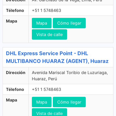
Télefono
+51 1 5748463
Mapa
Mapa
Cómo llegar
Vista de calle
DHL Express Service Point - DHL
MULTIBANCO HUARAZ (AGENT), Huaraz
Dirección
Avenida Mariscal Toribio de Luzuriaga,
Huaraz, Perú
Télefono
+51 1 5748463
Mapa
Mapa
Cómo llegar
Vista de calle